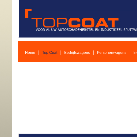
|
|
|
|
Home
Top Coat
Bedrijfswagens
Personenwagens
In